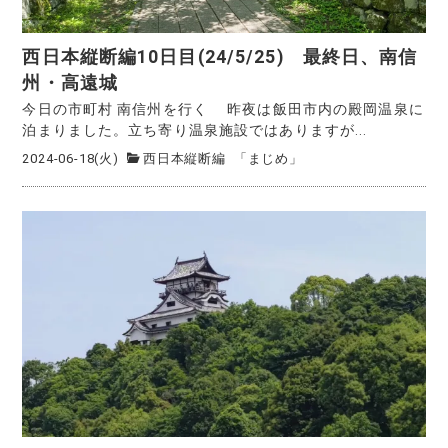
西日本縦断編10日目(24/5/25) 最終日、南信
州・高遠城
今日の市町村 南信州を行く 昨夜は飯田市内の殿岡温泉に
泊まりました。立ち寄り温泉施設ではありますが...
2024-06-18(火)
西日本縦断編
「まじめ」