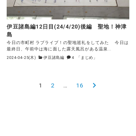
伊豆諸島編12日目(24/4/20)後編 聖地！神津
島
今日の市町村 ラブライブ！の聖地巡礼をしてみた 今日は
最終日、午前中は海に面した露天風呂がある温泉...
2024-04-25(木)
伊豆諸島編
4
「まじめ」
1
2
…
16
次
投
の
稿
ペ
ー
の
ジ
ペ