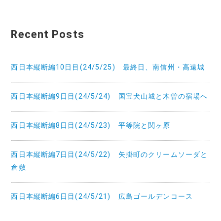
ビ
ゲ
Recent Posts
ー
シ
西日本縦断編10日目(24/5/25) 最終日、南信州・高遠城
ョ
西日本縦断編9日目(24/5/24) 国宝犬山城と木曽の宿場へ
ン
西日本縦断編8日目(24/5/23) 平等院と関ヶ原
西日本縦断編7日目(24/5/22) 矢掛町のクリームソーダと
倉敷
西日本縦断編6日目(24/5/21) 広島ゴールデンコース