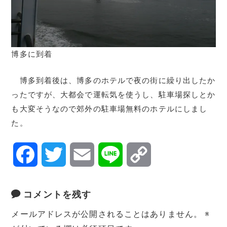
博多に到着
博多到着後は、博多のホテルで夜の街に繰り出したか
ったですが、大都会で運転気を使うし、駐車場探しとか
も大変そうなので郊外の駐車場無料のホテルにしまし
た。
F
T
E
L
C
a
w
m
i
o
コメントを残す
c
i
a
n
p
メールアドレスが公開されることはありません。
※