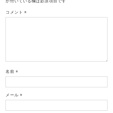
e
t
i
e
y
が付いている欄は必須項目です
コメント
※
b
t
l
L
o
e
i
o
r
n
k
k
名前
※
メール
※