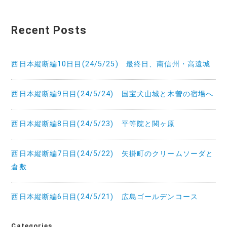
ビ
ゲ
Recent Posts
ー
シ
西日本縦断編10日目(24/5/25) 最終日、南信州・高遠城
ョ
西日本縦断編9日目(24/5/24) 国宝犬山城と木曽の宿場へ
ン
西日本縦断編8日目(24/5/23) 平等院と関ヶ原
西日本縦断編7日目(24/5/22) 矢掛町のクリームソーダと
倉敷
西日本縦断編6日目(24/5/21) 広島ゴールデンコース
Categories