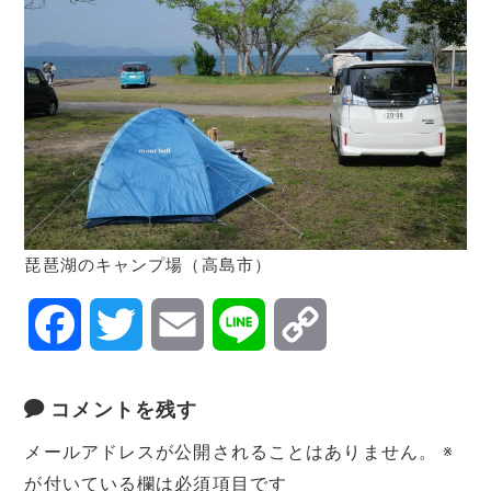
琵琶湖のキャンプ場（高島市）
F
T
E
L
C
a
w
m
i
o
コメントを残す
c
i
a
n
p
メールアドレスが公開されることはありません。
※
e
t
i
e
y
が付いている欄は必須項目です