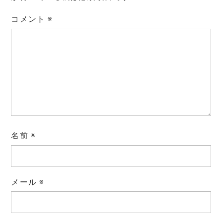
コメント
※
b
t
l
L
o
e
i
o
r
n
k
k
名前
※
メール
※