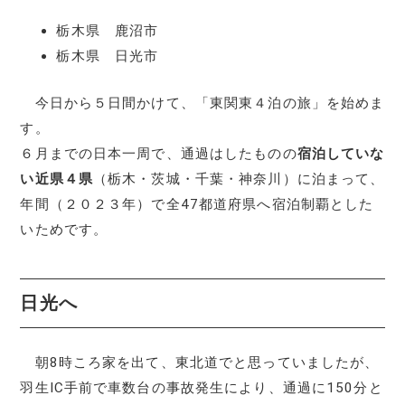
栃木県 鹿沼市
栃木県 日光市
今日から５日間かけて、「東関東４泊の旅」を始めま
す。
６月までの日本一周で、通過はしたものの
宿泊していな
い近県４県
（栃木・茨城・千葉・神奈川）に泊まって、
年間（２０２３年）で全47都道府県へ宿泊制覇とした
いためです。
日光へ
朝8時ころ家を出て、東北道でと思っていましたが、
羽生IC手前で車数台の事故発生により、通過に150分と