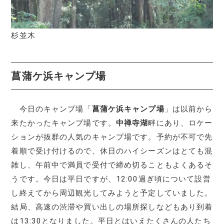
杉並木
菖蒲ケ浜キャンプ場
今日のキャンプ場「
菖蒲ケ浜キャンプ場
」は以前から
来たかったキャンプ場です。
中禅寺湖
畔にあり、ロケー
ションが抜群の人気のキャンプ場です。予約が不可で先
着順で受け付けるので、休日のハイシーズンはとても混
雑し、午前中で満員で受付で締め切ることもよくあるそ
うです。今日は平日ですが、12:00過ぎ頃について設営
し終えてから周辺観光してみようと予定していました。
結局、高速の渋滞や買い出しの場所探しなどもあり到着
は13:30となりました。平日とはいえたくさんの人たち