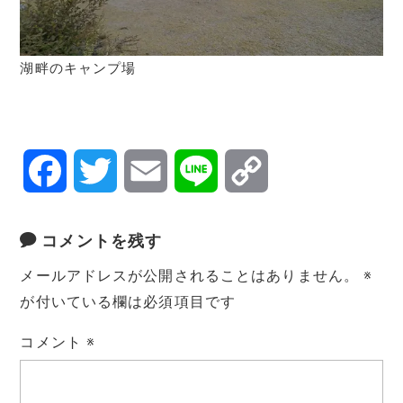
湖畔のキャンプ場
F
T
E
L
C
a
w
m
i
o
コメントを残す
c
i
a
n
p
メールアドレスが公開されることはありません。
※
e
t
i
e
y
が付いている欄は必須項目です
コメント
※
b
t
l
L
o
e
i