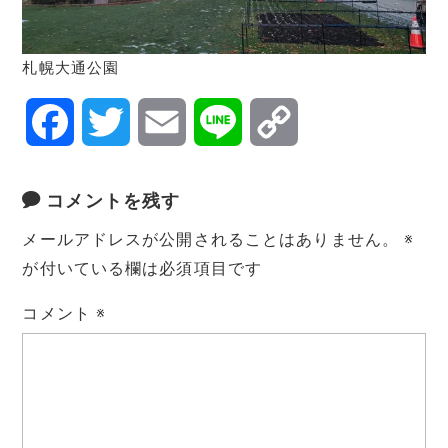
札幌大通公園
F
T
E
L
C
a
w
m
i
o
コメントを残す
c
i
a
n
p
メールアドレスが公開されることはありません。
※
e
t
i
e
y
が付いている欄は必須項目です
コメント
※
b
t
l
L
o
e
i
o
r
n