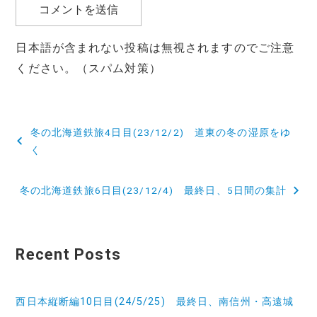
日本語が含まれない投稿は無視されますのでご注意
ください。（スパム対策）
投
冬の北海道鉄旅4日目(23/12/2) 道東の冬の湿原をゆ
稿
く
ナ
冬の北海道鉄旅6日目(23/12/4) 最終日、5日間の集計
ビ
ゲ
Recent Posts
ー
シ
西日本縦断編10日目(24/5/25) 最終日、南信州・高遠城
ョ