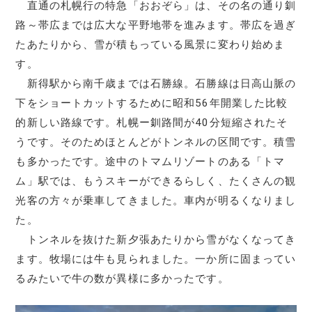
直通の札幌行の特急「おおぞら」は、その名の通り釧
路～帯広までは広大な平野地帯を進みます。帯広を過ぎ
たあたりから、雪が積もっている風景に変わり始めま
す。
新得駅から南千歳までは石勝線。石勝線は日高山脈の
下をショートカットするために昭和56年開業した比較
的新しい路線です。札幌ー釧路間が40分短縮されたそ
うです。そのためほとんどがトンネルの区間です。積雪
も多かったです。途中のトマムリゾートのある「トマ
ム」駅では、もうスキーができるらしく、たくさんの観
光客の方々が乗車してきました。車内が明るくなりまし
た。
トンネルを抜けた新夕張あたりから雪がなくなってき
ます。牧場には牛も見られました。一か所に固まってい
るみたいで牛の数が異様に多かったです。