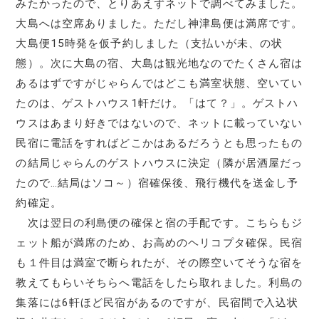
みたかったので、とりあえずネットで調べてみました。
大島へは空席ありました。ただし神津島便は満席です。
大島便15時発を仮予約しました（支払いが未、の状
態）。次に大島の宿、大島は観光地なのでたくさん宿は
あるはずですがじゃらんではどこも満室状態、空いてい
たのは、ゲストハウス1軒だけ。「はて？」。ゲストハ
ウスはあまり好きではないので、ネットに載っていない
民宿に電話をすればどこかはあるだろうとも思ったもの
の結局じゃらんのゲストハウスに決定（隣が居酒屋だっ
たので…結局はソコ～）宿確保後、飛行機代を送金し予
約確定。
次は翌日の利島便の確保と宿の手配です。こちらもジ
ェット船が満席のため、お高めのヘリコプタ確保。民宿
も１件目は満室で断られたが、その際空いてそうな宿を
教えてもらいそちらへ電話をしたら取れました。利島の
集落には6軒ほど民宿があるのですが、民宿間で入込状