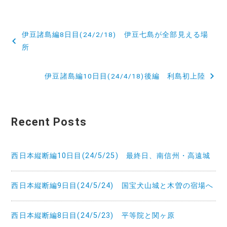
投
伊豆諸島編8日目(24/2/18) 伊豆七島が全部見える場
稿
所
ナ
伊豆諸島編10日目(24/4/18)後編 利島初上陸
ビ
ゲ
Recent Posts
ー
シ
西日本縦断編10日目(24/5/25) 最終日、南信州・高遠城
ョ
ン
西日本縦断編9日目(24/5/24) 国宝犬山城と木曽の宿場へ
西日本縦断編8日目(24/5/23) 平等院と関ヶ原