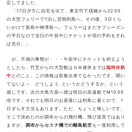
定してました。
「17日夕方に自宅を出て、東京竹下桟橋から22:00
の大型フェリーで1泊し翌朝利島へ。その後、3日くら
いかけて新島や神津島へ。フェリーはまだオフシーズン
の平日なので当日の午前中にチケットや宿の予約をすれ
ば充分。」
が、不測の事態が・・・午前中にチケットを抑えよう
としたら、竹芝からの大型船はＧＷ連休までは
臨時休航
中
とのこと。この情報は収集出来てなかったです。聞い
てないよ～ どうしよう…というかどうするか。という
感じです。次の大島方面へ便は明日の高速船でM10:00
頃です。それでも明日のお昼過には利島に着くので、1
日ずらす方法もあります。ただ、ちょっと悔しいです。
そこで決めたのが調布からの飛行機。飛び道具ではあり
ますが、
調布からセスナ機での離島航空
も一度利用して