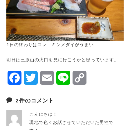
1日の終わりはコレ キンメダイがうまい
明日は三原山の火口を見に行こうかと思っています。
F
T
E
L
C
a
w
m
i
o
2件のコメント
c
i
a
n
p
こんにちは！
e
t
i
e
y
現地で色々お話させていただいた男性で