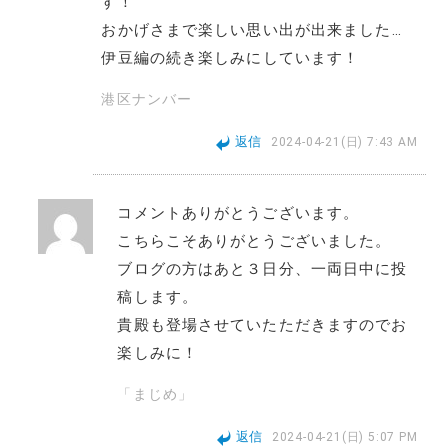
す！
b
t
l
L
おかげさまで楽しい思い出が出来ました…
伊豆編の続き楽しみにしています！
o
e
i
港区ナンバー
o
r
n
返信
2024-04-21(日) 7:43 AM
k
k
コメントありがとうございます。
こちらこそありがとうございました。
ブログの方はあと３日分、一両日中に投
稿します。
貴殿も登場させていたただきますのでお
楽しみに！
「まじめ」
返信
2024-04-21(日) 5:07 PM